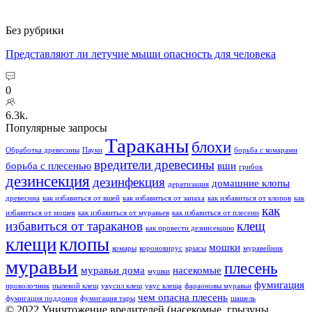
Без рубрики
Представляют ли летучие мыши опасность для человека
0
6.3k.
Популярные запросы
Тараканы
блохи
Обработка древесины
Пауки
борьба с комарами
вредители древесины
борьба с плесенью
вши
грибок
дезинсекция
дезинфекция
домашние клопы
дератизация
древесина
как избавиться от вшей
как избавиться от запаха
как избавиться от клопов
как
как
избавиться от мошек
как избавиться от муравьев
как избавиться от плесени
избавиться от тараканов
клещ
как провести дезинсекцию
клещи
клопы
мошки
комары
короновирус
крысы
муравейник
муравьи
плесень
муравьи дома
насекомые
мушки
фумигация
проволочник
пылевой клещ
укусил клещ
укус клеща
фараоновы муравьи
чем опасна плесень
фумигация поддонов
фумигация тары
шашель
© 2022 Уничтожение вредителей (насекомые, грызуны,