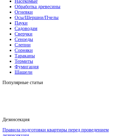
Насекомые
Обработка древесины
Огневки
Осы/Шершни/Пчелы
Пауки
Садоводам
Сверчки
Сеноеды
Слепни
Сорняки
Тараканы
Термиты
Фумигация
Шашели
Популярные статьи
Дезинсекция
Правила подготовки квартиры перед проведением
дезинсекции