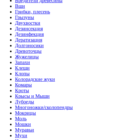
Вредители древесины
Вши
Грибки, плесень
Грызуны
Двухвостки
Дезинсекция
Дезинфекция
Дератизация
Долгоносики
Древоточцы
Жужелицы
Запахи
Клещи
Клопы
Колорадские жуки
Комары
Кроты
Крысы и Мыши
Лубоеды
Многоножки/сколопендры
Мокрицы
Моль
Мошки
Муравьи
Мухи