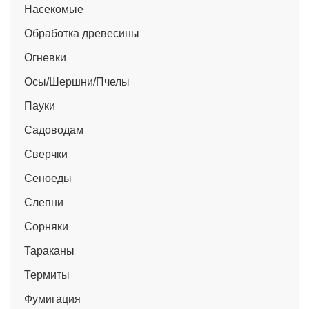
Насекомые
Обработка древесины
Огневки
Осы/Шершни/Пчелы
Пауки
Садоводам
Сверчки
Сеноеды
Слепни
Сорняки
Тараканы
Термиты
Фумигация