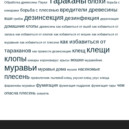
Тараканы
блохи
Обработка древесины
Пауки
борьба с
вредители древесины
борьба с плесенью
комарами
дезинсекция
дезинфекция
вши
грибок
дератизация
домашние клопы
древесина
как избавиться от вшей
как избавиться от
запаха
как избавиться от клопов
как избавиться от мошек
как избавиться от
как избавиться от
муравьев
как избавиться от плесени
клещи
тараканов
клещ
как провести дезинсекцию
клопы
мошки
комары
короновирус
крысы
муравейник
муравьи
муравьи дома
насекомые
мушки
плесень
проволочник
пылевой клещ
укусил клещ
укус клеща
фумигация
чем
фараоновы муравьи
фумигация поддонов
фумигация тары
опасна плесень
шашель