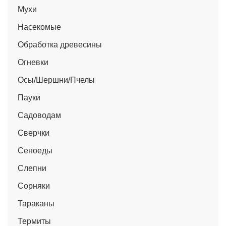
Мухи
Насекомые
Обработка древесины
Огневки
Осы/Шершни/Пчелы
Пауки
Садоводам
Сверчки
Сеноеды
Слепни
Сорняки
Тараканы
Термиты