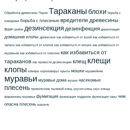
Тараканы
блохи
Обработка древесины
Пауки
борьба с
вредители древесины
борьба с плесенью
комарами
дезинсекция
дезинфекция
вши
грибок
дератизация
домашние клопы
древесина
как избавиться от вшей
как избавиться от
запаха
как избавиться от клопов
как избавиться от мошек
как избавиться от
как избавиться от
муравьев
как избавиться от плесени
клещи
тараканов
клещ
как провести дезинсекцию
клопы
мошки
комары
короновирус
крысы
муравейник
муравьи
муравьи дома
насекомые
мушки
плесень
проволочник
пылевой клещ
укусил клещ
укус клеща
фумигация
чем
фараоновы муравьи
фумигация поддонов
фумигация тары
опасна плесень
шашель