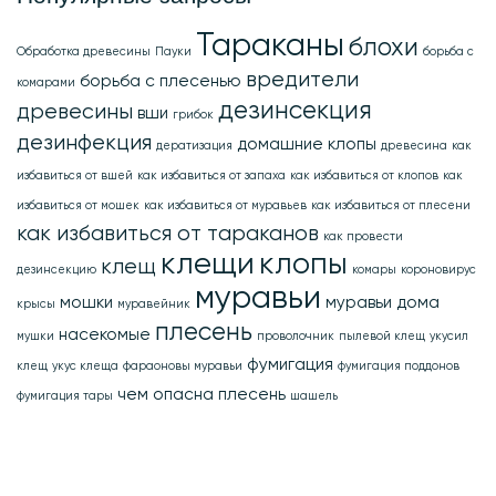
Тараканы
блохи
Обработка древесины
Пауки
борьба с
вредители
борьба с плесенью
комарами
дезинсекция
древесины
вши
грибок
дезинфекция
домашние клопы
дератизация
древесина
как
избавиться от вшей
как избавиться от запаха
как избавиться от клопов
как
избавиться от мошек
как избавиться от муравьев
как избавиться от плесени
как избавиться от тараканов
как провести
клещи
клопы
клещ
дезинсекцию
комары
короновирус
муравьи
мошки
муравьи дома
крысы
муравейник
плесень
насекомые
мушки
проволочник
пылевой клещ
укусил
фумигация
клещ
укус клеща
фараоновы муравьи
фумигация поддонов
чем опасна плесень
фумигация тары
шашель