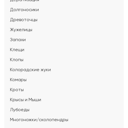
Долгоносики
Древоточцы
Жужелицы
Запахи
Клещи
Клопы
Колорадские жуки
Комары
Кроты
Крысы и Мыши
Лубоеды
Многоножки/сколопендры