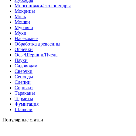
Лубоеды
Многоножки/сколопендры
Мокрицы
Моль
Мошки
Муравьи
Мухи
Насекомые
Обработка древесины
Огневки
Осы/Шершни/Пчелы
Пауки
Садоводам
Сверчки
Сеноеды
Слепни
Сорняки
Тараканы
Термиты
Фумигация
Шашели
Популярные статьи