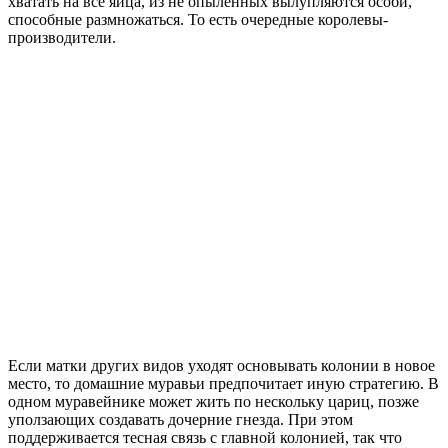
хватать на все яйца, из не опыленных вылупляются особи,
способные размножаться. То есть очередные королевы-
производители.
Если матки других видов уходят основывать колонии в новое
место, то домашние муравьи предпочитает иную стратегию. В
одном муравейнике может жить по нескольку цариц, позже
уползающих создавать дочерние гнезда. При этом
поддерживается тесная связь с главной колонией, так что