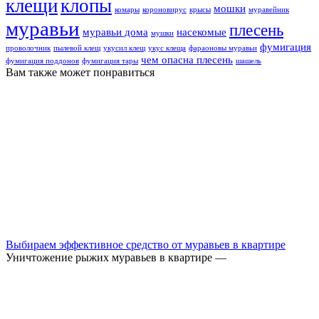
клещи
клопы
мошки
комары
короновирус
крысы
муравейник
муравьи
плесень
муравьи дома
насекомые
мушки
фумигация
проволочник
пылевой клещ
укусил клещ
укус клеща
фараоновы муравьи
чем опасна плесень
фумигация поддонов
фумигация тары
шашель
Вам также может понравиться
Выбираем эффективное средство от муравьев в квартире
Уничтожение рыжих муравьев в квартире —