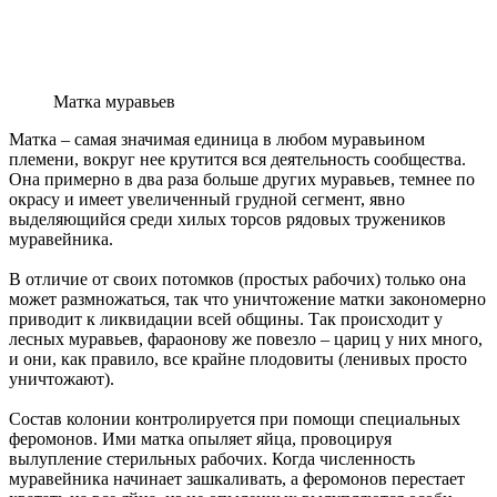
Матка муравьев
Матка – самая значимая единица в любом муравьином
племени, вокруг нее крутится вся деятельность сообщества.
Она примерно в два раза больше других муравьев, темнее по
окрасу и имеет увеличенный грудной сегмент, явно
выделяющийся среди хилых торсов рядовых тружеников
муравейника.
В отличие от своих потомков (простых рабочих) только она
может размножаться, так что уничтожение матки закономерно
приводит к ликвидации всей общины. Так происходит у
лесных муравьев, фараонову же повезло – цариц у них много,
и они, как правило, все крайне плодовиты (ленивых просто
уничтожают).
Состав колонии контролируется при помощи специальных
феромонов. Ими матка опыляет яйца, провоцируя
вылупление стерильных рабочих. Когда численность
муравейника начинает зашкаливать, а феромонов перестает