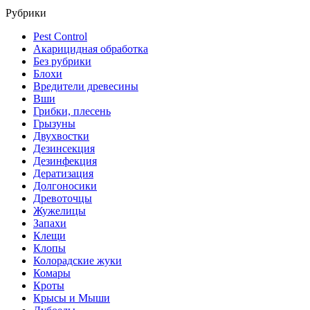
Рубрики
Pest Control
Акарицидная обработка
Без рубрики
Блохи
Вредители древесины
Вши
Грибки, плесень
Грызуны
Двухвостки
Дезинсекция
Дезинфекция
Дератизация
Долгоносики
Древоточцы
Жужелицы
Запахи
Клещи
Клопы
Колорадские жуки
Комары
Кроты
Крысы и Мыши