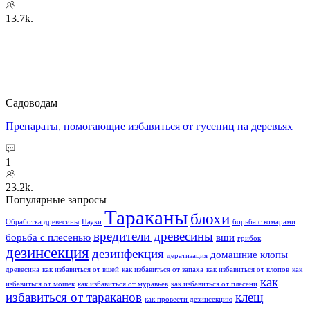
13.7k.
Садоводам
Препараты, помогающие избавиться от гусениц на деревьях
1
23.2k.
Популярные запросы
Тараканы
блохи
Обработка древесины
Пауки
борьба с комарами
вредители древесины
борьба с плесенью
вши
грибок
дезинсекция
дезинфекция
домашние клопы
дератизация
древесина
как избавиться от вшей
как избавиться от запаха
как избавиться от клопов
как
как
избавиться от мошек
как избавиться от муравьев
как избавиться от плесени
избавиться от тараканов
клещ
как провести дезинсекцию