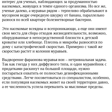
интерес для ученых, наблюдающих за продуманностью
насекомых, живущих в темпе единого организма. Но все же,
ученые далеко, а муравьи рядом – терпеливо обрабатывают в
мусорном ведре очередную шкурку от банана, параллельно
разнося по всей квартире болезнетворные бактерии.
Эти насекомые всеядны и всепроникающи, а еще они имеют
свои места для сбора отходов жизнедеятельности, возможно,
оборудованные в непосредственной близости к детской
кроватке или хлебнице. Плесень и микробы разносятся по
дому с катастрофической скоростью. Примерно с такой же
скоростью растет и колония муравьев.
Выдворение фараонова муравья вон – нетривиальная задача.
Так как гнезда у них диффузного типа, и один муравейник с
придатками раскинут на большой площади, нужно
постараться охватить ее полностью дезинфекционными
средствами. Легче посоветоваться со специалистом, особенно,
если популяция насекомых живет на своей территории давно,
а ее численность успела перевалить за мыслимые пределы.