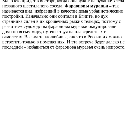
Мало кто придет в восторг, когда обнаружит на буханке хлеба
незваного шестилапого соседа.
Фараоновы муравьи
– так
называется вид, избравший в качестве дома урбанистические
постройки. Изначально они обитали в Египте, но дух
странника силен в их крошечных рыжих тельцах, поэтому с
развитием судоходства фараоновы муравьи оккупировали
дома по всему миру, путешествуя на плавсредствах и
самолетах. Весьма теплолюбивы, так что в России их можно
встретить только в помещениях. И эта встреча будет далеко не
последней – избавиться от фараонова муравья очень непросто.