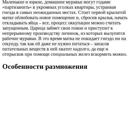
Маленькие и юркие, домашние муравьи могут годами
«партизанить» в укромных уголках квартиры, устраивая
гнезда в самых неожиданных местах. Стоит первой крылатой
матке облюбовать новое помещение и, сбросив крылья, начать
откладывать яйца – все, процесс оккупации можно считать
запущенным. Царица займет свои покои и приступит к
непрерывному производству личинок, из которых вылупятся
рабочие муравьи. В это время матка не покидает гнездо ни на
секунду, так как ей даже не нужно питаться – запасов
питательных веществ в ней хватит надолго, да еще и
отпрысков при помощи специальных желез вскормить можно.
Особенности размножения