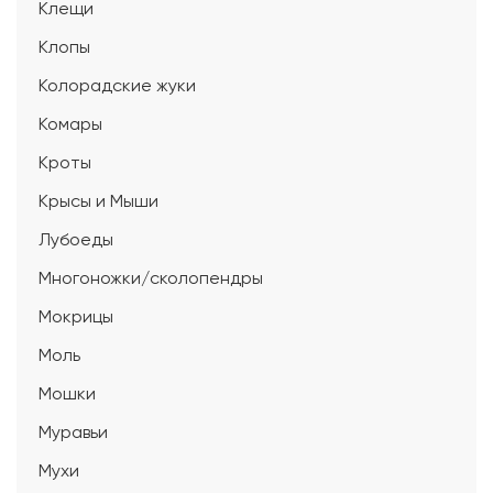
Клещи
Клопы
Колорадские жуки
Комары
Кроты
Крысы и Мыши
Лубоеды
Многоножки/сколопендры
Мокрицы
Моль
Мошки
Муравьи
Мухи