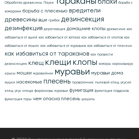
Тараканы
блохи
Обработка древесины
Пауки
борьба с
вредители
борьба с плесенью
комарами
дезинсекция
древесины
вши
грибок
дезинфекция
домашние клопы
дератизация
древесина
как
избавиться от вшей
как избавиться от запаха
как избавиться от клопов
как
избавиться от мошек
как избавиться от муравьев
как избавиться от плесени
как избавиться от тараканов
как провести
клещи
клопы
клещ
дезинсекцию
комары
короновирус
муравьи
мошки
муравьи дома
крысы
муравейник
плесень
насекомые
мушки
проволочник
пылевой клещ
укусил
фумигация
клещ
укус клеща
фараоновы муравьи
фумигация поддонов
чем опасна плесень
фумигация тары
шашель