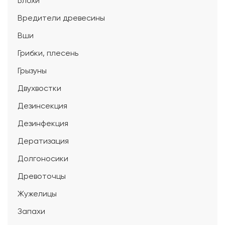
Блохи
Вредители древесины
Вши
Грибки, плесень
Грызуны
Двухвостки
Дезинсекция
Дезинфекция
Дератизация
Долгоносики
Древоточцы
Жужелицы
Запахи