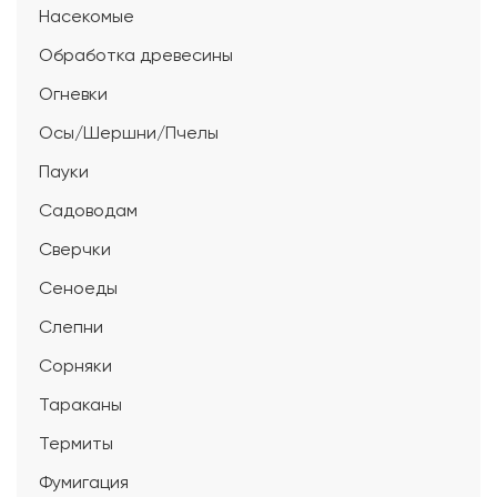
Насекомые
Обработка древесины
Огневки
Осы/Шершни/Пчелы
Пауки
Садоводам
Сверчки
Сеноеды
Слепни
Сорняки
Тараканы
Термиты
Фумигация