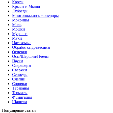
Кроты
Крысы и Мыши
Лубоеды
Многоножки/сколопендры
Мокрицы
Моль
Мошки
Муравьи
Мухи
Насекомые
Обработка древесины
Огневки
Осы/Шершни/Пчелы
Пауки
Садоводам
Сверчки
Сеноеды
Слепни
Сорняки
Тараканы
Термиты
Фумигация
Шашели
Популярные статьи