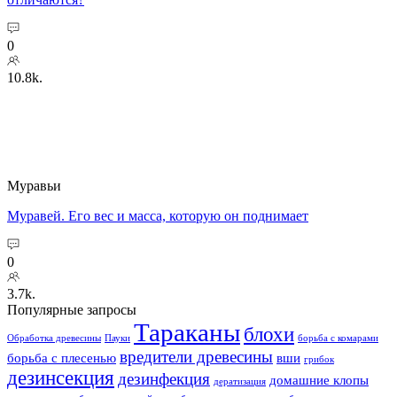
0
10.8k.
Муравьи
Муравей. Его вес и масса, которую он поднимает
0
3.7k.
Популярные запросы
Тараканы
блохи
Обработка древесины
Пауки
борьба с комарами
вредители древесины
борьба с плесенью
вши
грибок
дезинсекция
дезинфекция
домашние клопы
дератизация