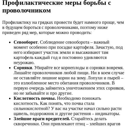
Профилактические меры борьбы с
проволочником
Профилактику на грядках провести будет намного проще, чем
в будущем бороться с проволочниками, поэтому ниже
приведен ряд мер, которые можно проводить:
Севооборот
. Соблюдение севооборота – важный
момент особенно при посадке картофеля. Зачастую, под
него избирают участок земли и высаживают там
картофель каждый год и постоянно удивляются
неурожаю.
Сорняки
. Убирайте все корнеплоды и сорняки вовремя.
Лишайте проволочников любой пищи. Ни в коем случае
не оставляйте лишние корни на зиму. Лопухи и пырей –
это излюбленное место обитания проволочников. В
первую очередь займитесь уничтожением этих сорняков,
но не забывайте и про другие.
Кислотность почвы.
Необходимо понижать
кислотность. Как понять, что почва стала
сильнокислотной? У вас на участке начал сильно расти
щавель, подорожник и другие растения – индикаторы.
Злейшие враги вредителей.
Старайтесь делать
скворечники. Они привлекают птиц – злейших врагов