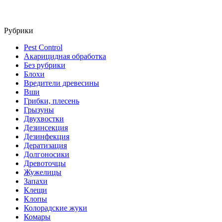
Рубрики
Pest Control
Акарицидная обработка
Без рубрики
Блохи
Вредители древесины
Вши
Грибки, плесень
Грызуны
Двухвостки
Дезинсекция
Дезинфекция
Дератизация
Долгоносики
Древоточцы
Жужелицы
Запахи
Клещи
Клопы
Колорадские жуки
Комары