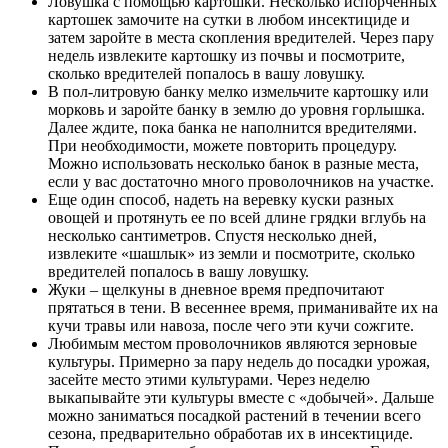
Ловушка с помощью картошки. Несколько испорченных
картошек замочите на сутки в любом инсектициде и
затем заройте в места скопления вредителей. Через пару
недель извлеките картошку из почвы и посмотрите,
сколько вредителей попалось в вашу ловушку.
В пол-литровую банку мелко измельчите картошку или
морковь и заройте банку в землю до уровня горлышка.
Далее ждите, пока банка не наполнится вредителями.
При необходимости, можете повторить процедуру.
Можно использовать несколько банок в разные места,
если у вас достаточно много проволочников на участке.
Еще один способ, надеть на веревку куски разных
овощей и протянуть ее по всей длине грядки вглубь на
несколько сантиметров. Спустя несколько дней,
извлеките «шашлык» из земли и посмотрите, сколько
вредителей попалось в вашу ловушку.
Жуки – щелкуны в дневное время предпочитают
прятаться в тени. В весеннее время, приманивайте их на
кучи травы или навоза, после чего эти кучи сожгите.
Любимым местом проволочников являются зерновые
культуры. Примерно за пару недель до посадки урожая,
засейте место этими культурами. Через неделю
выкапывайте эти культуры вместе с «добычей». Дальше
можно заниматься посадкой растений в течении всего
сезона, предварительно обработав их в инсектициде.