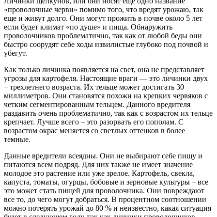
Личинки щелкунов, или они носят еще одно название
«проволочные черви» помимо того, что вредят урожаю, так
еще и живут долго. Они могут прожить в почве около 5 лет
если будет климат «по душе» и пища. Обнаружить
проволочников проблематично, так как от любой беды они
быстро соорудят себе ходы извилистые глубоко под почвой и
убегут.
Как только личинка появляется на свет, она не представляет
угрозы для картофеля. Настоящие враги — это личинки двух
– трехлетнего возраста. Их тельце может достигать 30
миллиметров. Они становятся похожи на крепких червяков с
четким сегментированным тельцем. Данного вредителя
раздавить очень проблематично, так как с возрастом их тельце
крепчает. Лучше всего – это разорвать его пополам. С
возрастом окрас меняется со светлых оттенков в более
темные.
Данные вредители всеядны. Они не выбирают себе пищу и
питаются всем подряд. Для них также не имеет значение
молодое это растение или уже зрелое. Картофель, свекла,
капуста, томаты, огурцы, бобовые и зерновые культуры – все
это может стать пищей для проволочника. Они повреждают
все то, до чего могут добраться. В процентном соотношении
можно потерять урожай до 80 % и неизвестно, какая ситуация
будет в следующем году, так как личинки проволочников