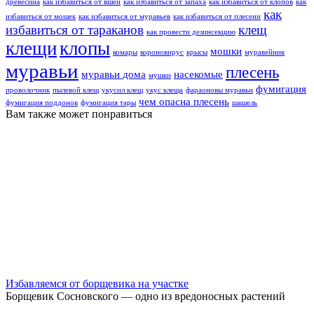
древесина
как избавиться от вшей
как избавиться от запаха
как избавиться от клопов
как
как
избавиться от мошек
как избавиться от муравьев
как избавиться от плесени
избавиться от тараканов
клещ
как провести дезинсекцию
клещи
клопы
мошки
комары
короновирус
крысы
муравейник
муравьи
плесень
муравьи дома
насекомые
мушки
фумигация
проволочник
пылевой клещ
укусил клещ
укус клеща
фараоновы муравьи
чем опасна плесень
фумигация поддонов
фумигация тары
шашель
Вам также может понравиться
Избавляемся от борщевика на участке
Борщевик Сосновского — одно из вредоносных растений