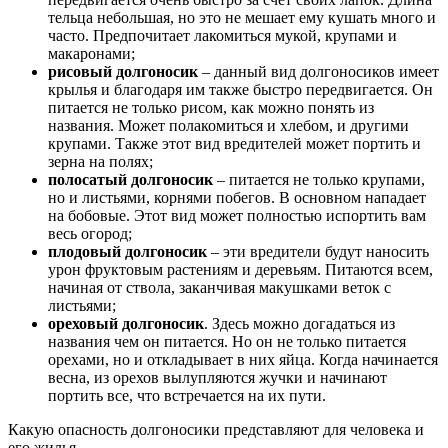
тельца небольшая, но это не мешает ему кушать много и
часто. Предпочитает лакомиться мукой, крупами и
макаронами;
рисовый долгоносик
– данный вид долгоносиков имеет
крылья и благодаря им также быстро передвигается. Он
питается не только рисом, как можно понять из
названия. Может полакомиться и хлебом, и другими
крупами. Также этот вид вредителей может портить и
зерна на полях;
полосатый долгоносик
– питается не только крупами,
но и листьями, корнями побегов. В основном нападает
на бобовые. Этот вид может полностью испортить вам
весь огород;
плодовый долгоносик
– эти вредители будут наносить
урон фруктовым растениям и деревьям. Питаются всем,
начиная от ствола, заканчивая макушками веток с
листьями;
ореховый долгоносик
. Здесь можно догадаться из
названия чем он питается. Но он не только питается
орехами, но и откладывает в них яйца. Когда начинается
весна, из орехов вылупляются жучки и начинают
портить все, что встречается на их пути.
Какую опасность долгоносики представляют для человека и
его жилья