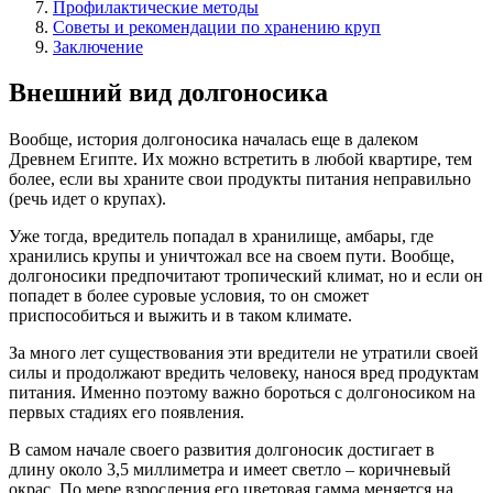
Профилактические методы
Советы и рекомендации по хранению круп
Заключение
Внешний вид долгоносика
Вообще, история долгоносика началась еще в далеком
Древнем Египте. Их можно встретить в любой квартире, тем
более, если вы храните свои продукты питания неправильно
(речь идет о крупах).
Уже тогда, вредитель попадал в хранилище, амбары, где
хранились крупы и уничтожал все на своем пути. Вообще,
долгоносики предпочитают тропический климат, но и если он
попадет в более суровые условия, то он сможет
приспособиться и выжить и в таком климате.
За много лет существования эти вредители не утратили своей
силы и продолжают вредить человеку, нанося вред продуктам
питания. Именно поэтому важно бороться с долгоносиком на
первых стадиях его появления.
В самом начале своего развития долгоносик достигает в
длину около 3,5 миллиметра и имеет светло – коричневый
окрас. По мере взросления его цветовая гамма меняется на