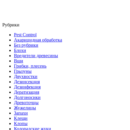
Рубрики
Pest Control
Акарицидная обработка
Без рубрики
Блохи
Вредители древесины
Вши
Грибки, плесень
Грызуны
Двухвостки
Дезинсекция
Дезинфекция
Дератизация
Долгоносики
Древоточцы
Жужелицы
Запахи
Клещи
Клопы
Колорадские жуки