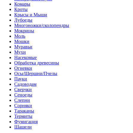
Комары
Кроты
Крысы и Мыши
Лубоеды
Многоножки/сколопендры
Мокрицы
Моль
Мошки
Муравьи
Мухи
Насекомые
Обработка древесины
Огневки
Осы/Шершни/Пчелы
Пауки
Садоводам
Сверчки
Сеноеды
Слепни
Сорняки
Тараканы
Термиты
Фумигация
Шашели