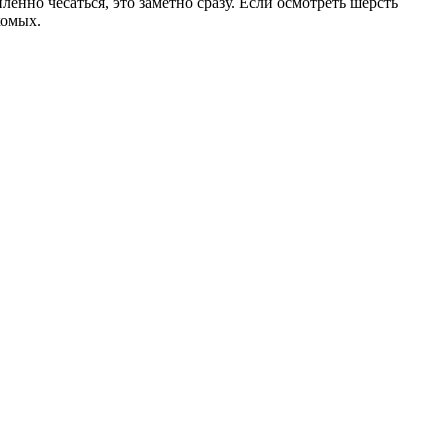
нно чесаться, это заметно сразу. Если осмотреть шерсть
комых.