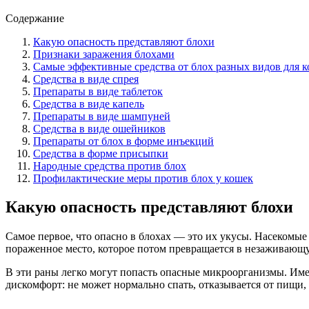
Содержание
Какую опасность представляют блохи
Признаки заражения блохами
Самые эффективные средства от блох разных видов для 
Средства в виде спрея
Препараты в виде таблеток
Средства в виде капель
Препараты в виде шампуней
Средства в виде ошейников
Препараты от блох в форме инъекций
Средства в форме присыпки
Народные средства против блох
Профилактические меры против блох у кошек
Какую опасность представляют блохи
Самое первое, что опасно в блохах — это их укусы. Насекомые 
пораженное место, которое потом превращается в незаживающу
В эти раны легко могут попасть опасные микроорганизмы. Им
дискомфорт: не может нормально спать, отказывается от пищи