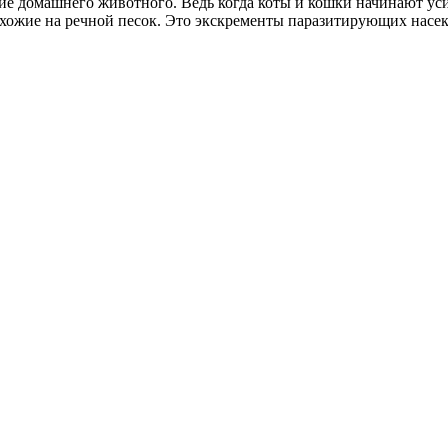
 домашнего животного. Ведь когда коты и кошки начинают усиле
охожие на речной песок. Это экскременты паразитирующих насе