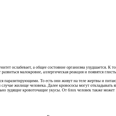
унитет ослабевает, а общее состояние организма ухудшается. К 
 развиться малокровие, аллергическая реакция и появятся глист
ся паразитирующими. То есть они живут на теле жертвы и питаю
случае жилище человека. Далее кровососы могут откладывать яй
льно зудящие кровоточащие укусы. От блох человек также может