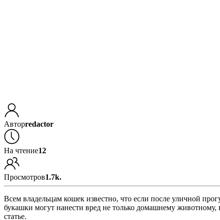
Автор
redactor
На чтение
12
Просмотров
1.7k.
Всем владельцам кошек известно, что если после уличной прог
букашки могут нанести вред не только домашнему животному, 
статье.