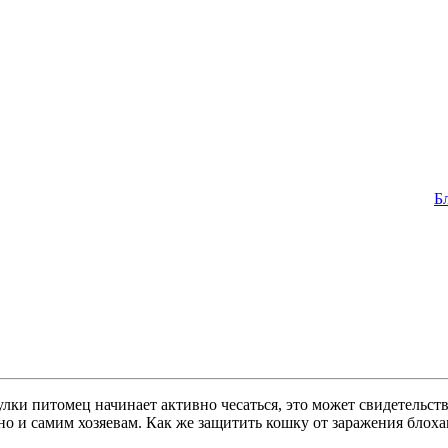
Б
улки питомец начинает активно чесаться, это может свидетельс
но и самим хозяевам. Как же защитить кошку от заражения бло